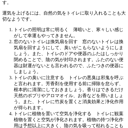
す。
運気を上げるには、自然の気をトイレに取り入れることも大
切なようです。
トイレの照明は常に明るく 薄暗いと、寒々しい感じ
がして幸運もやってきません。
窓のないトイレは換気扇を回す 窓のないトイレは換
気扇を回すようにして、臭いがこもらないようにしま
しょう。また、トイレのドアや便器のふたはしっかり
閉めることで、陰の気が封印されます。ふたのない便
器は財運がないとも言われるので、ふたつきの便器に
しましょう。
トイレの臭いに注意する トイレの悪臭は邪鬼を呼ぶ
と言われます。芳香剤を使用する前に掃除を怠らず、
根本的に清潔にしておきましょう。香りはできるだけ
天然のポプリやアロマオイル、お香などを用いましょ
う。また、トイレに竹炭を置くと消臭効果と浄化作用
が得られます。
トイレに植物を置いて空気を浄化する トイレに観葉
植物を置くと空気が浄化されます。植物の持つ浄化作
用は予想以上に大きく、陰の気を吸って枯れることも