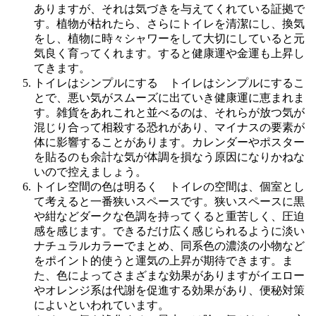
ありますが、それは気づきを与えてくれている証拠で
す。植物が枯れたら、さらにトイレを清潔にし、換気
をし、植物に時々シャワーをして大切にしていると元
気良く育ってくれます。すると健康運や金運も上昇し
てきます。
トイレはシンプルにする トイレはシンプルにするこ
とで、悪い気がスムーズに出ていき健康運に恵まれま
す。雑貨をあれこれと並べるのは、それらが放つ気が
混じり合って相殺する恐れがあり、マイナスの要素が
体に影響することがあります。カレンダーやポスター
を貼るのも余計な気が体調を損なう原因になりかねな
いので控えましょう。
トイレ空間の色は明るく トイレの空間は、個室とし
て考えると一番狭いスペースです。狭いスペースに黒
や紺などダークな色調を持ってくると重苦しく、圧迫
感を感じます。できるだけ広く感じられるように淡い
ナチュラルカラーでまとめ、同系色の濃淡の小物など
をポイント的使うと運気の上昇が期待できます。ま
た、色によってさまざまな効果がありますがイエロー
やオレンジ系は代謝を促進する効果があり、便秘対策
によいといわれています。