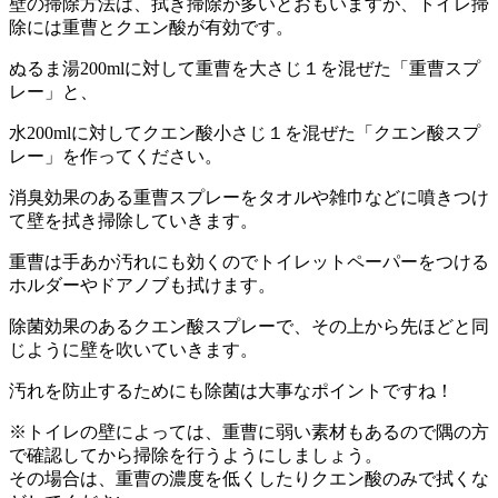
壁の掃除方法は、拭き掃除が多いとおもいますが、トイレ掃
除には重曹とクエン酸が有効です。
ぬるま湯200mlに対して重曹を大さじ１を混ぜた「重曹スプ
レー」と、
水200mlに対してクエン酸小さじ１を混ぜた「クエン酸スプ
レー」を作ってください。
消臭効果のある重曹スプレーをタオルや雑巾などに噴きつけ
て壁を拭き掃除していきます。
重曹は手あか汚れにも効くのでトイレットペーパーをつける
ホルダーやドアノブも拭けます。
除菌効果のあるクエン酸スプレーで、その上から先ほどと同
じように壁を吹いていきます。
汚れを防止するためにも除菌は大事なポイントですね！
※トイレの壁によっては、重曹に弱い素材もあるので隅の方
で確認してから掃除を行うようにしましょう。
その場合は、重曹の濃度を低くしたりクエン酸のみで拭くな