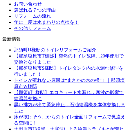
お問い合わせ
選ばれる７つの理由
リフォームの流れ
年に一度は水まわりの点検を！
その他リフォーム
最新情報
那須町H様邸のトイレリフォームご紹介
【那須塩原市T様邸】突然のトイレ故障…20年使用で
交換となりました
【那須塩原市S様邸】トイレタンク内の水漏れ修理を
行いました！
トイレが流れない原因は“まさかの木の根”！｜那須塩
原市W様邸
【那須町T様邸】エコキュート水漏れ…寒波の影響で
給湯器交換に
黒い排気が出て緊急停止…石油給湯機を本体交換しま
した
床が抜けそう…からのトイレ全面リフォームで見違え
る空間に！
大田原市H様邸 大寒波による給湯トラブルと配管ヒ