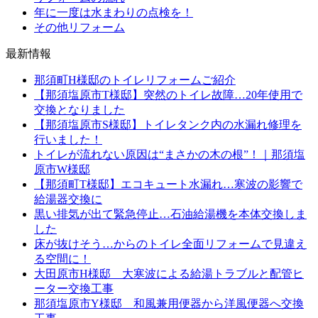
年に一度は水まわりの点検を！
その他リフォーム
最新情報
那須町H様邸のトイレリフォームご紹介
【那須塩原市T様邸】突然のトイレ故障…20年使用で
交換となりました
【那須塩原市S様邸】トイレタンク内の水漏れ修理を
行いました！
トイレが流れない原因は“まさかの木の根”！｜那須塩
原市W様邸
【那須町T様邸】エコキュート水漏れ…寒波の影響で
給湯器交換に
黒い排気が出て緊急停止…石油給湯機を本体交換しま
した
床が抜けそう…からのトイレ全面リフォームで見違え
る空間に！
大田原市H様邸 大寒波による給湯トラブルと配管ヒ
ーター交換工事
那須塩原市Y様邸 和風兼用便器から洋風便器へ交換