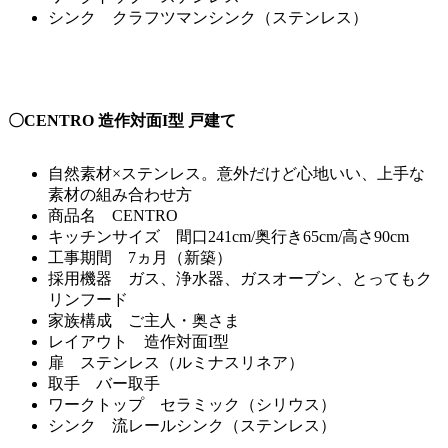
シンク クラフツマンシンク（ステンレス）
〇CENTRO 造作対面I型 戸建て
自然素材×ステンレス。意外だけど心地いい、上手な
素材の組み合わせ方
商品名 CENTRO
キッチンサイズ 間口241cm/奥行き65cm/高さ90cm
工事期間 7ヵ月（新築）
採用機器 ガス、浄水器、ガスオーブン、とってもク
リンフード
家族構成 ご主人・奥さま
レイアウト 造作対面I型
扉 ステンレス（ルミナスリネア）
取手 バー取手
ワークトップ セラミック（シリウス）
シンク 流レールシンク（ステンレス）