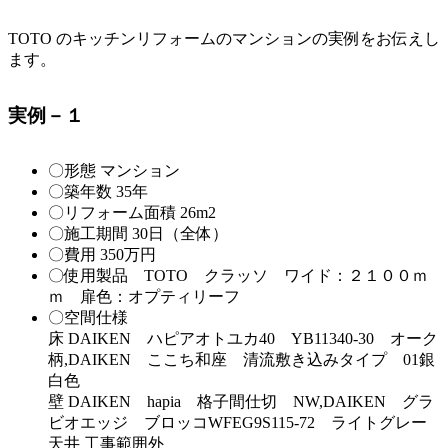
TOTO のキッチンリフォームのマンションの実例をお伝えし
ます。
実例－１
〇形態 マンション
〇築年数 35年
〇リフォーム面積 26m2
〇施工期間 30日（全体）
〇費用 350万円
〇使用製品 TOTO クラッソ ワイド：２１００ｍ
ｍ 扉色：オプティリーフ
〇空間仕様
床 DAIKEN ハピアオトユカ40 YB11340-30 オーク
柄,DAIKEN ここち和座 清流敷き込みタイプ 01銀
白色
壁 DAIKEN hapia 格子間仕切 NW,DAIKEN グラ
ビオエッジ ブロッコWFEG9S115-72 ライトグレー
天井 工事範囲外