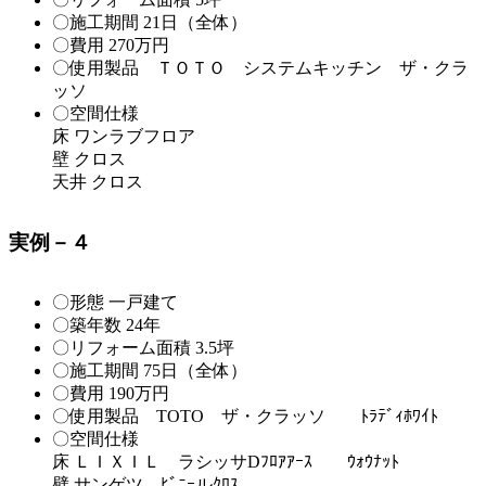
〇施工期間 21日（全体）
〇費用 270万円
〇使用製品 ＴＯＴＯ システムキッチン ザ・クラ
ッソ
〇空間仕様
床 ワンラブフロア
壁 クロス
天井 クロス
実例－４
〇形態 一戸建て
〇築年数 24年
〇リフォーム面積 3.5坪
〇施工期間 75日（全体）
〇費用 190万円
〇使用製品 TOTO ザ・クラッソ ﾄﾗﾃﾞｨﾎﾜｲﾄ
〇空間仕様
床 ＬＩＸＩＬ ラシッサDﾌﾛｱｱｰｽ ｳｫｳﾅｯﾄ
壁 サンゲツ ﾋﾞﾆｰルｸﾛｽ