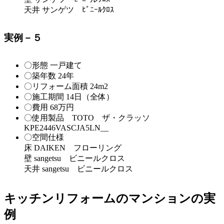
天井 サンゲツ ﾋﾞﾆｰﾙｸﾛｽ
実例－５
〇形態 一戸建て
〇築年数 24年
〇リフォーム面積 24m2
〇施工期間 14日（全体）
〇費用 68万円
〇使用製品 TOTO ザ・クラッソ
KPE2446VASCJA5LN__
〇空間仕様
床 DAIKEN フローリング
壁 sangetsu ビニールクロス
天井 sangetsu ビニールクロス
キッチンリフォームのマンションの実
例