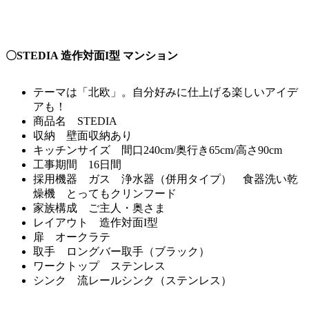
〇STEDIA 造作対面I型 マンション
テーマは「北欧」。自分好みに仕上げる楽しいアイデ
アも！
商品名 STEDIA
収納 壁面収納あり
キッチンサイズ 間口240cm/奥行き65cm/高さ90cm
工事期間 16日間
採用機器 ガス 浄水器（併用タイプ） 食器洗い乾
燥機 とってもクリンフード
家族構成 ご主人・奥さま
レイアウト 造作対面I型
扉 オークラテ
取手 ロングバー取手（ブラック）
ワークトップ ステンレス
シンク 流レールシンク（ステンレス）