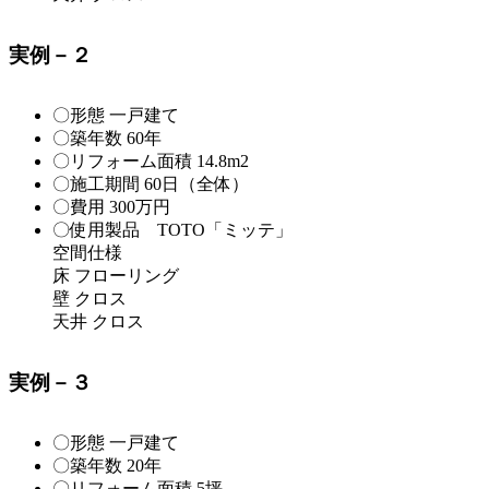
実例－２
〇形態 一戸建て
〇築年数 60年
〇リフォーム面積 14.8m2
〇施工期間 60日（全体）
〇費用 300万円
〇使用製品 TOTO「ミッテ」
空間仕様
床 フローリング
壁 クロス
天井 クロス
実例－３
〇形態 一戸建て
〇築年数 20年
〇リフォーム面積 5坪