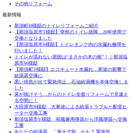
その他リフォーム
最新情報
那須町H様邸のトイレリフォームご紹介
【那須塩原市T様邸】突然のトイレ故障…20年使用で
交換となりました
【那須塩原市S様邸】トイレタンク内の水漏れ修理を
行いました！
トイレが流れない原因は“まさかの木の根”！｜那須塩
原市W様邸
【那須町T様邸】エコキュート水漏れ…寒波の影響で
給湯器交換に
黒い排気が出て緊急停止…石油給湯機を本体交換しま
した
床が抜けそう…からのトイレ全面リフォームで見違え
る空間に！
大田原市H様邸 大寒波による給湯トラブルと配管ヒ
ーター交換工事
那須塩原市Y様邸 和風兼用便器から洋風便器へ交換
工事
あなたの給湯器、「発火寸前」かも？ 緊急告