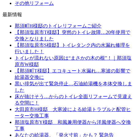
その他リフォーム
最新情報
那須町H様邸のトイレリフォームご紹介
【那須塩原市T様邸】突然のトイレ故障…20年使用で
交換となりました
【那須塩原市S様邸】トイレタンク内の水漏れ修理を
行いました！
トイレが流れない原因は“まさかの木の根”！｜那須塩
原市W様邸
【那須町T様邸】エコキュート水漏れ…寒波の影響で
給湯器交換に
黒い排気が出て緊急停止…石油給湯機を本体交換しま
した
床が抜けそう…からのトイレ全面リフォームで見違え
る空間に！
大田原市H様邸 大寒波による給湯トラブルと配管ヒ
ーター交換工事
那須塩原市Y様邸 和風兼用便器から洋風便器へ交換
工事
あなたの給湯器、「発火寸前」かも？ 緊急告