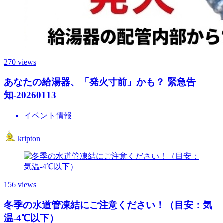
270 views
あなたの給湯器、「発火寸前」かも？ 緊急告
知-20260113
イベント情報
kripton
156 views
冬季の水道管凍結にご注意ください！（目安：気
温-4℃以下）