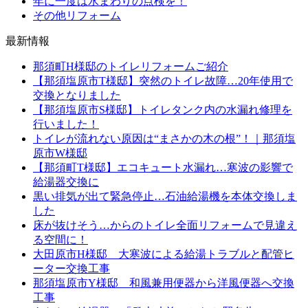
年に一度は水まわりの点検を！
その他リフォーム
最新情報
那須町H様邸のトイレリフォームご紹介
【那須塩原市T様邸】突然のトイレ故障…20年使用で
交換となりました
【那須塩原市S様邸】トイレタンク内の水漏れ修理を
行いました！
トイレが流れない原因は“まさかの木の根”！｜那須塩
原市W様邸
【那須町T様邸】エコキュート水漏れ…寒波の影響で
給湯器交換に
黒い排気が出て緊急停止…石油給湯機を本体交換しま
した
床が抜けそう…からのトイレ全面リフォームで見違え
る空間に！
大田原市H様邸 大寒波による給湯トラブルと配管ヒ
ーター交換工事
那須塩原市Y様邸 和風兼用便器から洋風便器へ交換
工事